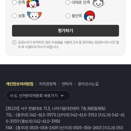
만족
대체로 만족
보통
불만족
평가하기
공공누리가 부착되지 않은 자료들을 사용하고자 할 경우에는 담당부서와 사전 협
의 후 이용하여 주시기 바랍니다.
개인정보처리방침
저작권정책
연락처
찾아오시는길
레이어
열기
시·도 선거관리위원회 바로가기
[35220] 서구 한밭대로 713, 나라키움대전센터 7층,8층(월평동)
TEL : (총무과) 042-610-3970 (선거과) 042-610-3910 (지도과) 042-61
0-3939 (홍보과) 042-610-3950
FAX : (총무과) 0505-058-2609 (선거과) 0505-058-2603 (지도과) 050