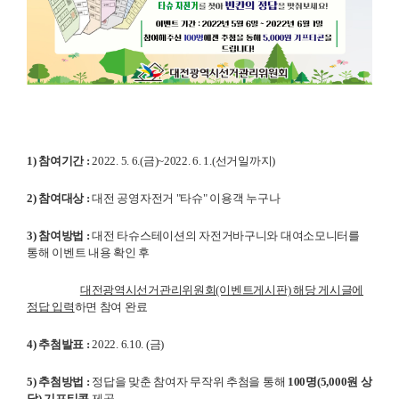
1) 참여기간 :
2022. 5. 6.(금)~2022. 6. 1.(선거일까지)
2) 참여대상 :
대전 공영자전거 "타슈" 이용객 누구나
3) 참여방법 :
대전 타슈스테이션의 자전거바구니와
대여소모니터를
통해
이벤트 내용
확인 후
대전광역시선거관리위원회(이벤트게시판) 해당 게시글
에
정답 입력
하면 참여 완료
4)
추첨발표 :
2022. 6.10. (금)
5) 추첨방법 :
정답을 맞춘 참여자 무작위 추첨을 통해
100명
(
5,000원 상
당
)
기프티콘
제
공