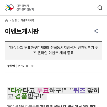
바로가기 메뉴
검색창 열기
대전광역시선거관리위원회
림
home
알림
이벤트게시판
공유하기 메뉴
열기
이벤트게시판
"타슈타고 투표하구!" 제8회 전국동시지방선거 빈칸맞추기 퀴
즈 온라인 이벤트 개최 종료
등록일
2022-05-08
"
타슈
타고
투표
하구!" "
퀴즈
맞히
고
경품
받구!"
2022년 5월 한달동안
제8회 전국동시지방선거 선거일까지