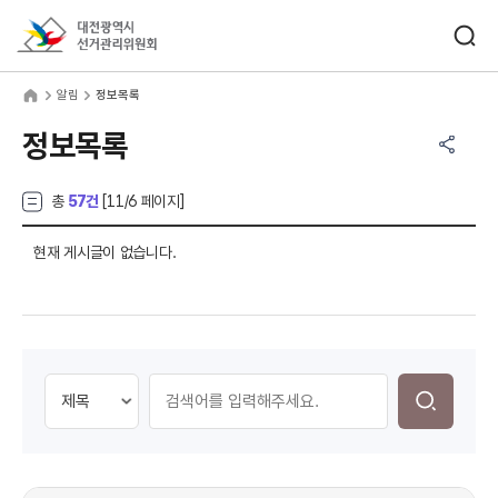
바로가기 메뉴
검색창 열기
대전광역시선거관리위원회
림
home
알림
정보목록
공유하기 메뉴
열기
정보목록
총
57건
[
11
/6 페이지]
현재 게시글이 없습니다.