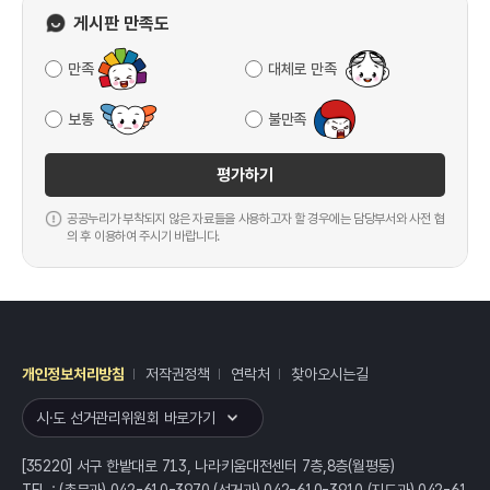
게시판 만족도
만족
대체로 만족
보통
불만족
평가하기
공공누리가 부착되지 않은 자료들을 사용하고자 할 경우에는 담당부서와 사전 협
의 후 이용하여 주시기 바랍니다.
개인정보처리방침
저작권정책
연락처
찾아오시는길
레이어
열기
시·도 선거관리위원회 바로가기
[35220] 서구 한밭대로 713, 나라키움대전센터 7층,8층(월평동)