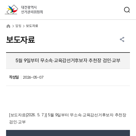
바로가기 메뉴
검색창 열기
대전광역시선거관리위원회
림
home
알림
보도자료
공유하기 메뉴
열기
보도자료
5월 9일부터 무소속·교육감선거후보자 추천장 검인·교부
작성일
2026-05-07
[보도자료(2026. 5. 7.)]
5월 9일부터 무소속·교육감선거후보자 추천장
검인·교부