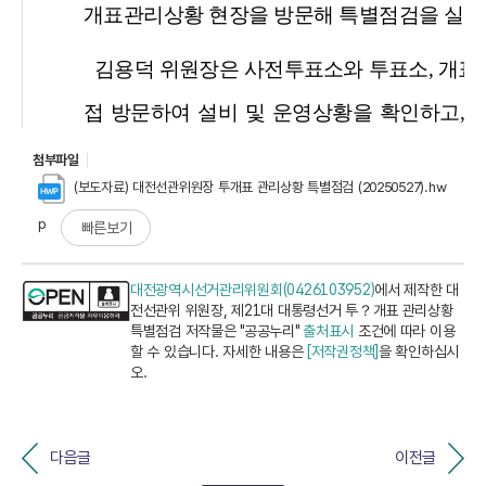
첨부파일
(보도자료) 대전선관위원장 투개표 관리상황 특별점검 (20250527).hw
p
빠른보기
대전광역시선거관리위원회(0426103952)
에서 제작한 대
전선관위 위원장, 제21대 대통령선거 투？개표 관리상황
특별점검 저작물은 "공공누리"
출처표시
조건에 따라 이용
할 수 있습니다. 자세한 내용은
[저작권정책]
을 확인하십시
오.
다음글
이전글