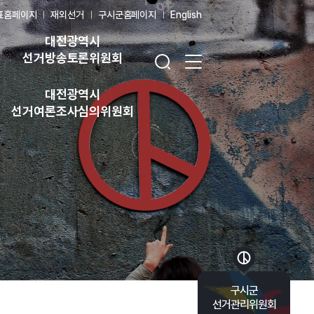
표홈페이지
재외선거
구시군홈페이지
English
대전광역시
검색창 열기
전체 메뉴 열기
선거방송토론위원회
대전광역시
선거여론조사심의위원회
바로가기 목록 열기
구시군
선거관리위원회