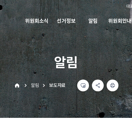
대
위원회소식
선거정보
알림
위원회안내
알림
좋아요
공유하기 메뉴
열기
인쇄하기
home
알림
보도자료