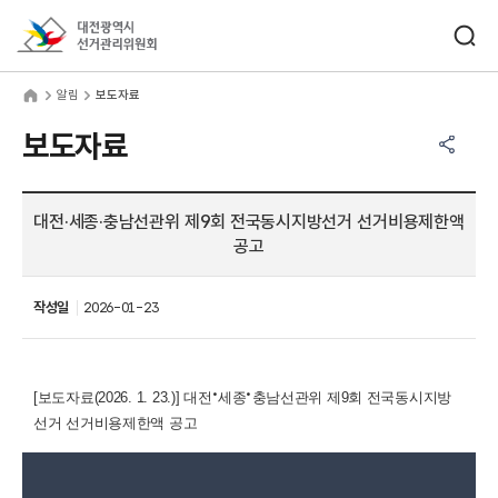
바로가기 메뉴
검색창 열기
대전광역시선거관리위원회
림
home
알림
보도자료
공유하기 메뉴
열기
보도자료
대전·세종·충남선관위 제9회 전국동시지방선거 선거비용제한액
공고
작성일
2026-01-23
·
·
[보도자료(2026. 1. 23.)] 대전
세종
충남선관위 제9회 전국동시지방
선거 선거비용제한액 공고