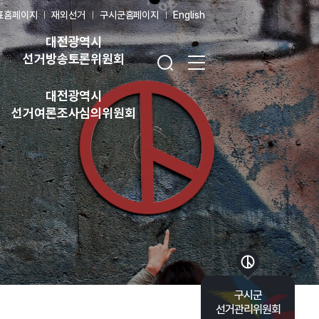
표홈페이지
재외선거
구시군홈페이지
English
대전광역시
검색창 열기
전체 메뉴 열기
선거방송토론위원회
대전광역시
선거여론조사심의위원회
바로가기 목록 열기
구시군
선거관리위원회