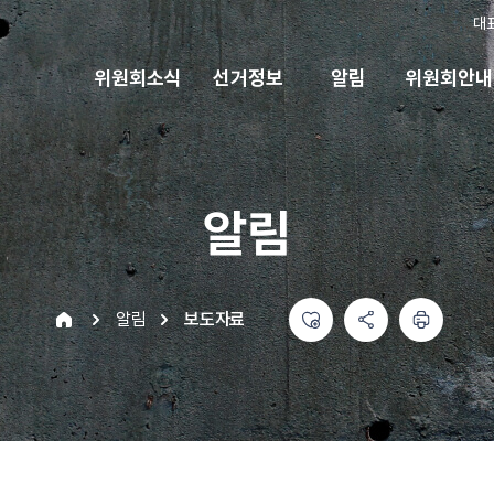
대
위원회소식
선거정보
알림
위원회안내
알림
좋아요
공유하기 메뉴
열기
인쇄하기
home
알림
보도자료