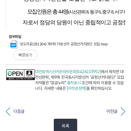
첨부파일
보도자료(251204) 제9회 지방선거 공정선거지원단 모집.hwp
빠른보기
대전광역시선거관리위원회(0426103952)
에서 제작한 대
전선관위, 제9회 전국동시지방선거 '공정선거지원단' 모집
저작물은 "공공누리"
출처표시
조건에 따라 이용할 수 있습
니다. 자세한 내용은
[저작권정책]
을 확인하십시오.
다음글
이전글
목록