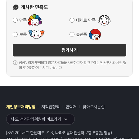
게시판 만족도
만족
대체로 만족
보통
불만족
평가하기
공공누리가 부착되지 않은 자료들을 사용하고자 할 경우에는 담당부서와 사전 협
의 후 이용하여 주시기 바랍니다.
개인정보처리방침
저작권정책
연락처
찾아오시는길
레이어
열기
시·도 선거관리위원회 바로가기
[35220] 서구 한밭대로 713, 나라키움대전센터 7층,8층(월평동)