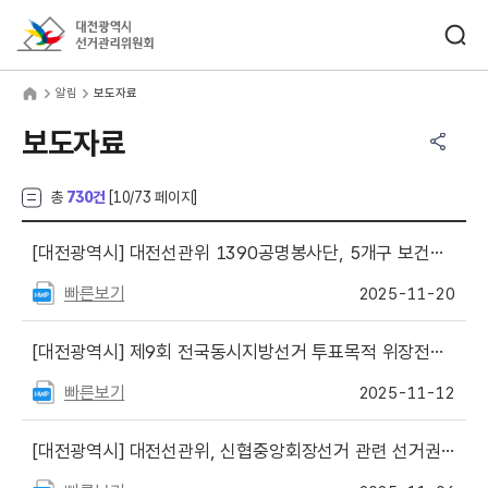
바로가기 메뉴
검색창 열기
대전광역시선거관리위원회
림
home
알림
보도자료
공유하기 메뉴
열기
보도자료
총
730건
[
10
/73 페이지]
[대전광역시]
대전선관위 1390공명봉사단, 5개구 보건소에 500만원 상당 후원물품 후원
빠른보기
2025-11-20
[대전광역시]
제9회 전국동시지방선거 투표목적 위장전입 금지
빠른보기
2025-11-12
[대전광역시]
대전선관위, 신협중앙회장선거 관련 선거권자 대상 지지도 여론조사 혐의로 중앙회 임원 등 고발