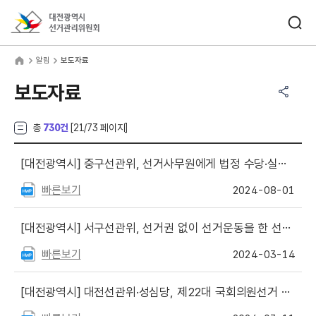
바로가기 메뉴
검색창 열기
대전광역시선거관리위원회
림
home
알림
보도자료
공유하기 메뉴
열기
보도자료
총
730건
[
21
/73 페이지]
[대전광역시]
중구선관위, 선거사무원에게 법정 수당·실비 외 금품 등 제공한 후보자 등 고발
빠른보기
2024-08-01
[대전광역시]
서구선관위, 선거권 없이 선거운동을 한 선거사무장 고발
빠른보기
2024-03-14
[대전광역시]
대전선관위·성심당, 제22대 국회의원선거 투표참여 홍보