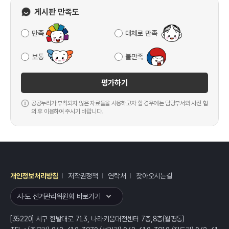
게시판 만족도
만족
대체로 만족
보통
불만족
평가하기
공공누리가 부착되지 않은 자료들을 사용하고자 할 경우에는 담당부서와 사전 협
의 후 이용하여 주시기 바랍니다.
개인정보처리방침
저작권정책
연락처
찾아오시는길
레이어
열기
시·도 선거관리위원회 바로가기
[35220] 서구 한밭대로 713, 나라키움대전센터 7층,8층(월평동)