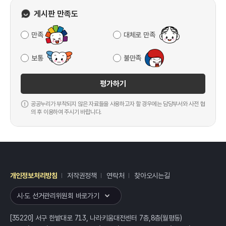
게시판 만족도
만족
대체로 만족
보통
불만족
평가하기
공공누리가 부착되지 않은 자료들을 사용하고자 할 경우에는 담당부서와 사전 협
의 후 이용하여 주시기 바랍니다.
개인정보처리방침
저작권정책
연락처
찾아오시는길
레이어
열기
시·도 선거관리위원회 바로가기
[35220] 서구 한밭대로 713, 나라키움대전센터 7층,8층(월평동)