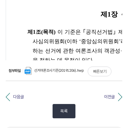
선거여론조사기준(20191206).hwp
첨부파일
빠른보기
다음글
이전글
목록