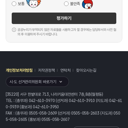
보통
불만족
평가하기
공공누리가 부착되지 않은 자료들을 사용하고자 할 경우에는 담당부서와 사전 협
의 후 이용하여 주시기 바랍니다.
개인정보처리방침
저작권정책
연락처
찾아오시는길
레이어
열기
시·도 선거관리위원회 바로가기
[35220] 서구 한밭대로 713, 나라키움대전센터 7층,8층(월평동)
TEL : (총무과) 042-610-3970 (선거과) 042-610-3910 (지도과) 042-61
0-3939 (홍보과) 042-610-3950
FAX : (총무과) 0505-058-2609 (선거과) 0505-058-2603 (지도과) 050
5-058-2605 (홍보과) 0505-058-2607