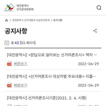
바로가기 메뉴
검색창 열기
대전광역시선거관리위원회
전광역시 선거여론조사심의위원회
home
대전광역시 선거여론조사심의위원회
공지사항
공유하기 메뉴
열기
공지사항
총
4건
[
0
/1 페이지]
[대전광역시]
<문답으로 알아보는 선거여론조사> 책자 게시
빠른보기
2022-04-29
[대전광역시]
<선거여론조사 대상자별 주요내용> 리플릿 게시
빠른보기
2022-04-29
[대전광역시]
선거여론조사기준(2021. 2. 4. 시행)