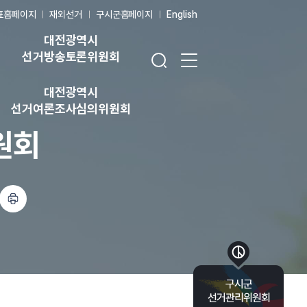
표홈페이지
재외선거
구시군홈페이지
English
대전광역시
검색창 열기
전체 메뉴 열기
선거방송토론위원회
대전광역시
선거여론조사심의위원회
원회
하기
바로가기 목록 열기
구시군
선거관리위원회