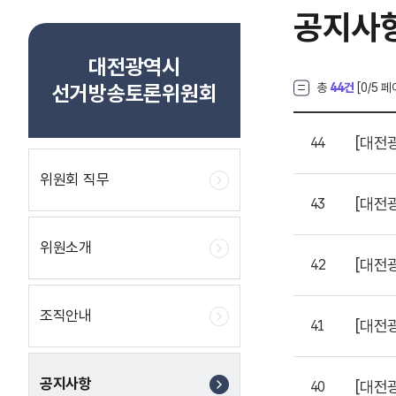
공지사
대전광역시
선거방송토론위원회
총
44건
[
0
/5 페
[대전
44
위원회 직무
[대전
43
위원소개
[대전
42
조직안내
[대전
41
공지사항
[대전
40