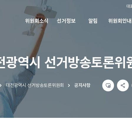
대
위원회소식
선거정보
알림
위원회안내
전광역시 선거방송토론위
좋아요
공유하기 메뉴
열기
인쇄
대전광역시 선거방송토론위원회
공지사항