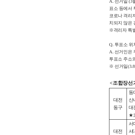
A. 선거일 (
표소 등에서 
코로나 격리자
치되지 않은 
※격리자 특별
Q. 투표소 위
A. 선거인은
투표소 주소와
※ 선거일(3
<
조합장선
동
대전
산
동구
대
★
서
대전
서