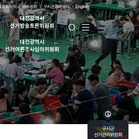
표홈페이지
재외선거
구시군홈페이지
English
대전광역시
검색창 열기
전체 메뉴 열기
선거방송토론위원회
대전광역시
선거여론조사심의위원회
바로가기 목록 열기
구시군
선거관리위원회