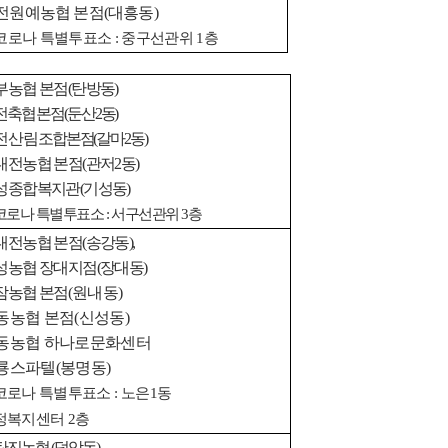
전원예농협 본점
(
대흥동
)
코로나 특별투표소
:
중구선관위
1
층
부농협 본점
(
탄방동
)
전축협 본점
(
둔산
2
동
)
전
산림
조합본점
(
갈마
2
동
)
대전농협 본점
(
관저
2
동
)
성종합복지관
(
기성동
)
코로나 특별투표소
:
서구선관위
3
층
대전농협 본점
(
송강동
),
성농협 장대지점
(
장대동
)
잠농협 본점
(
원내동
)
동농협 본점
(
신성동
)
동농협 하나로문화센터
룡스파텔
(
봉명동
)
코로나 특별투표소
:
노은
1
동
정복지센터
2
층
탄진농협
(
덕암동
)