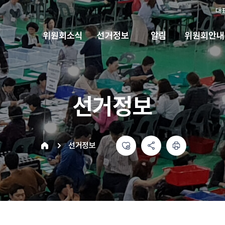
대
위원회소식
선거정보
알림
위원회안내
선거정보
좋아요
공유하기 메뉴
열기
인쇄하기
home
선거정보