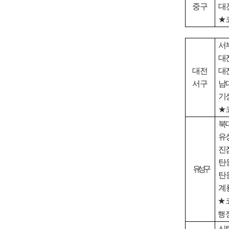
중구
대
★
서
대
대전
대
서구
남
기
★
북
유
진
탄
유성구
탄
계
★
행
신