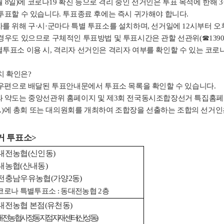
3월 8일)에 코로나19 확진 등으로 격리 중인 선거인은 투표 목적에 한해 3
투표할 수 있습니다. 투표종료 후에는 즉시 귀가해야 합니다.
를 위해 구·시·군마다 특별 투표소를 설치하며, 선거일에 12시부터 오
경우도 있으므로 구체적인 투표방법 및 투표시간은 관할 선관위(☎1390
투표소 이용 시, 격리자 선거인은 격리자 여부를 확인할 수 있는 코로
치 확인은?
 우편으로 배달된 투표안내문에서 투표소 목록을 확인할 수 있습니다.
 약도는 중앙선관위 홈페이지 및 제3회 전국동시조합장선거 특집홈페
.8.)에 총회 또는 대의원회를 개최하여 조합장을 선출하는 조합의 선거
거 투표소
>
대전농협
(
신인동
)
내농협
(
산내동
)
전충남우유농협
(
가양
2
동
)
코로나 특별투표소
:
동대전농협
2
층
대전농협 본점
(
유천동
)
대전농협 사정동지점 자재센터
(
산성동
)