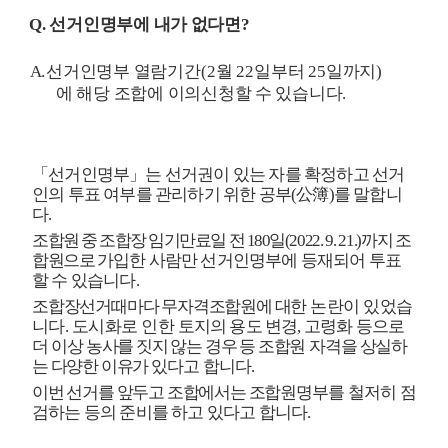
Q.
선거인명부에 내가 없다면
?
A.
선거인명부 열람기간
(2
월
22
일부터
25
일까지
)
에 해당 조합에 이의신청할 수 있습니다
.
「
선거인명부
」
는 선거권이 있는 자를 확정하고 선거
인의 투표 여부를 관리하기 위한 공부
(
公簿
)
를 말합니
다
.
조합원 중 조합장 임기만료일 전
180
일
(2022. 9. 21.)
까지 조
합원으로 가입한
사람만 선거인명부에 등재되어 투표
할 수 있습니다
.
조합장선거때마다 무자격조합원에 대한
논란이 있었습
니다
.
도시화로 인한
토지의 용도 변경
,
고령화 등으로
더
이상 농사를 짓지 않는 경우 등 조합원
자격을 상실하
는 다양한 이유가 있다고
합니다
.
이번 선거를 앞두고 조합에서는 조합원
명부를 철저히 점
검하는 등의 준비를 하고 있다고 합니다
.