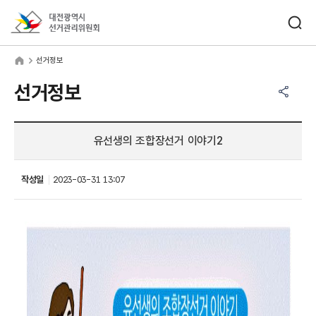
바로가기 메뉴
검색창 열기
대전광역시선거관리위원회
거정보
home
선거정보
공유하기 메뉴
열기
선거정보
유선생의 조합장선거 이야기2
작성일
2023-03-31 13:07