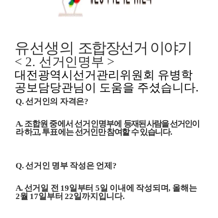
유선생의
조합장선거 이야기
< 2.
선거인명부
>
대전광역시선거관리위원회 유병학
공보담당관님이 도움을 주셨습니다.
Q.
선거인의 자격은
?
A.
조합원 중에서 선거인명부에
등재된
사람을 선거인이
라 하고
,
투표
에는
선거인만 참여할 수 있습니다
.
Q.
선거인 명부 작성은 언제
?
A.
선거일 전
19
일부터
5
일 이내에 작성되며
,
올해는
2
월
17
일부터
22
일까지입니다
.