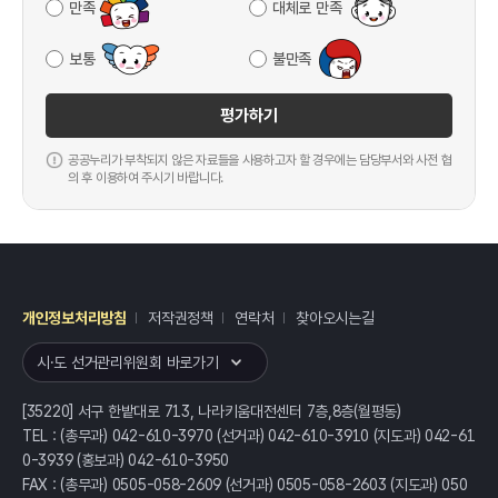
만족
대체로 만족
보통
불만족
평가하기
공공누리가 부착되지 않은 자료들을 사용하고자 할 경우에는 담당부서와 사전 협
의 후 이용하여 주시기 바랍니다.
개인정보처리방침
저작권정책
연락처
찾아오시는길
레이어
열기
시·도 선거관리위원회 바로가기
[35220] 서구 한밭대로 713, 나라키움대전센터 7층,8층(월평동)
TEL : (총무과) 042-610-3970 (선거과) 042-610-3910 (지도과) 042-61
0-3939 (홍보과) 042-610-3950
FAX : (총무과) 0505-058-2609 (선거과) 0505-058-2603 (지도과) 050