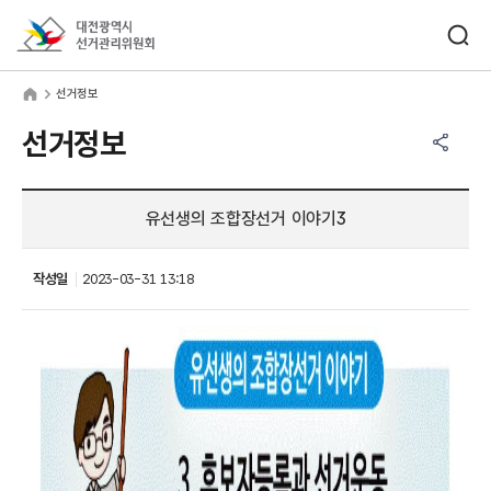
바로가기 메뉴
검색창 열기
대전광역시선거관리위원회
거정보
home
선거정보
공유하기 메뉴
열기
선거정보
유선생의 조합장선거 이야기3
작성일
2023-03-31 13:18