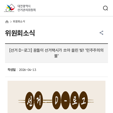
바로가기 메뉴
검색창 열기
대전광역시선거관리위원회
원회소식
home
위원회소식
공유하기 메뉴
열기
위원회소식
[선거 D-로그] 꿈돌이 선거택시가 쏘아 올린 빛! '민주주의의
불'
작성일
2026-04-13