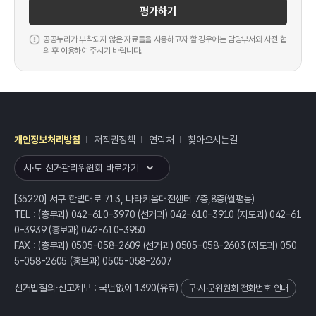
평가하기
공공누리가 부착되지 않은 자료들을 사용하고자 할 경우에는 담당부서와 사전 협
의 후 이용하여 주시기 바랍니다.
개인정보처리방침
저작권정책
연락처
찾아오시는길
레이어
열기
시·도 선거관리위원회 바로가기
[35220] 서구 한밭대로 713, 나라키움대전센터 7층,8층(월평동)
TEL : (총무과) 042-610-3970 (선거과) 042-610-3910 (지도과) 042-61
0-3939 (홍보과) 042-610-3950
FAX : (총무과) 0505-058-2609 (선거과) 0505-058-2603 (지도과) 050
5-058-2605 (홍보과) 0505-058-2607
선거법질의·신고제보 : 국번없이
1390
(유료)
구·시·군위원회 전화번호 안내