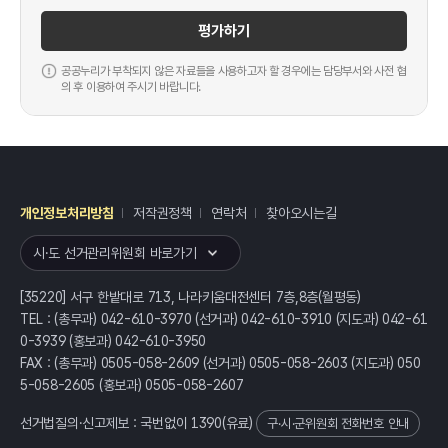
평가하기
공공누리가 부착되지 않은 자료들을 사용하고자 할 경우에는 담당부서와 사전 협
의 후 이용하여 주시기 바랍니다.
개인정보처리방침
저작권정책
연락처
찾아오시는길
레이어
열기
시·도 선거관리위원회 바로가기
[35220] 서구 한밭대로 713, 나라키움대전센터 7층,8층(월평동)
TEL : (총무과) 042-610-3970 (선거과) 042-610-3910 (지도과) 042-61
0-3939 (홍보과) 042-610-3950
FAX : (총무과) 0505-058-2609 (선거과) 0505-058-2603 (지도과) 050
5-058-2605 (홍보과) 0505-058-2607
선거법질의·신고제보 : 국번없이
1390
(유료)
구·시·군위원회 전화번호 안내