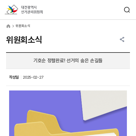
바로가기 메뉴
검색창 열기
대전광역시선거관리위원회
원회소식
home
위원회소식
공유하기 메뉴
열기
위원회소식
기호순 정렬완료! 선거의 숨은 손길들
작성일
2025-02-27