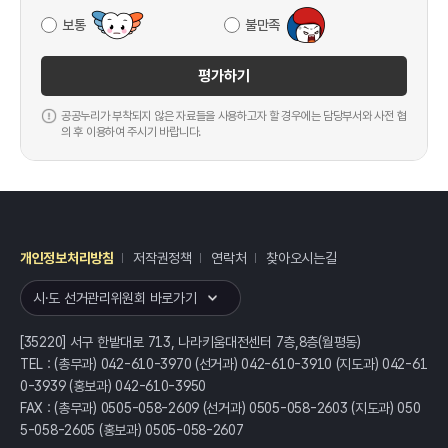
보통
불만족
평가하기
공공누리가 부착되지 않은 자료들을 사용하고자 할 경우에는 담당부서와 사전 협
의 후 이용하여 주시기 바랍니다.
개인정보처리방침
저작권정책
연락처
찾아오시는길
레이어
열기
시·도 선거관리위원회 바로가기
[35220] 서구 한밭대로 713, 나라키움대전센터 7층,8층(월평동)
TEL : (총무과) 042-610-3970 (선거과) 042-610-3910 (지도과) 042-61
0-3939 (홍보과) 042-610-3950
FAX : (총무과) 0505-058-2609 (선거과) 0505-058-2603 (지도과) 050
5-058-2605 (홍보과) 0505-058-2607