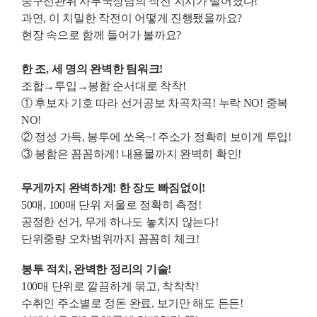
중구선관위 사무국장님의 작전 지시가 떨어졌다!
과연, 이 치밀한 작전이 어떻게 진행됐을까요?
현장 속으로 함께 들어가 볼까요?
한 조, 세 명의 완벽한 팀워크!
조합→투입
→봉함 순서대로 착착!
① 후보자 기호 따라 선거공보 차곡차곡! 누락 NO! 중복
NO!
② 정성 가득, 봉투에 쏘옥~! 주소가 정확히 보이게 투입!
③ 봉함은 꼼꼼하게! 내용물까지 완벽히 확인!
무게까지 완벽하게! 한 장도 빠짐없이!
50매, 100매 단위 저울로 정확히 측정!
공정한 선거, 무게 하나도 놓치지 않는다!
단위중량 오차범위까지 꼼꼼히 체크!
봉투 적치, 완벽한 정리의 기술!
100매 단위로 깔끔하게 묶고, 착착착!
수취인 주소별로 정돈 완료, 보기만 해도 든든!