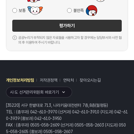
보통
불만족
평가하기
공공누리가 부착되지 않은 자료들을 사용하고자 할 경우에는 담당부서와 사전 협
의 후 이용하여 주시기 바랍니다.
개인정보처리방침
저작권정책
연락처
찾아오시는길
레이어
열기
시·도 선거관리위원회 바로가기
[35220] 서구 한밭대로 713, 나라키움대전센터 7층,8층(월평동)
TEL : (총무과) 042-610-3970 (선거과) 042-610-3910 (지도과) 042-61
0-3939 (홍보과) 042-610-3950
FAX : (총무과) 0505-058-2609 (선거과) 0505-058-2603 (지도과) 050
5-058-2605 (홍보과) 0505-058-2607