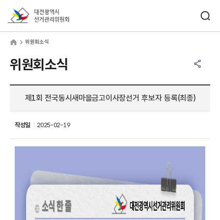
바로가기 메뉴
검색창 열기
대전광역시선거관리위원회
원회소식
home
위원회소식
공유하기 메뉴
열기
위원회소식
제1회 전국동시새마을금고이사장선거 후보자 등록(최종)
작성일
2025-02-19