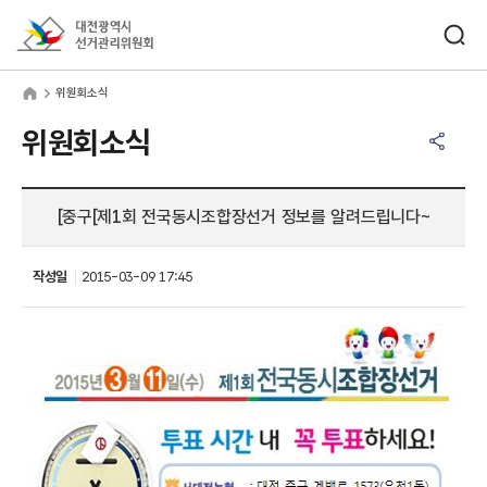
바로가기 메뉴
검색창 열기
대전광역시선거관리위원회
원회소식
home
위원회소식
공유하기 메뉴
열기
위원회소식
[중구[제1회 전국동시조합장선거 정보를 알려드립니다~
작성일
2015-03-09 17:45