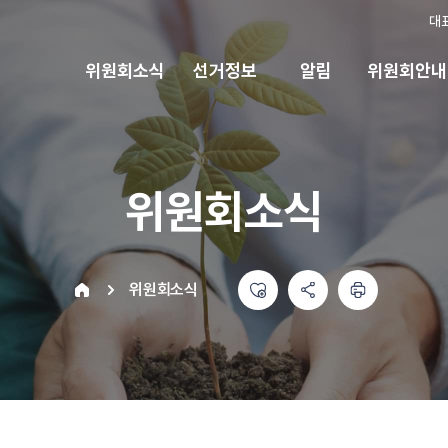
대
위원회소식
선거정보
알림
위원회안내
위원회소식
좋아요
공유하기 메뉴
열기
인쇄하기
home
위원회소식