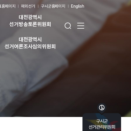
표홈페이지
재외선거
구시군홈페이지
English
대전광역시
검색창 열기
전체 메뉴 열기
선거방송토론위원회
대전광역시
선거여론조사심의위원회
바로가기 목록 열기
구시군
선거관리위원회