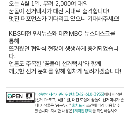
오는
4
월
1
일
,
무려
2,000
여 대의
꿈돌이 선거택시가 대전 시내로 출격합니다
!
멋진 퍼포먼스가 기다리고 있으니 기대해주세요
!
KBS
대전
9
시뉴스와 대전
MBC
뉴스데스크를
통해
뜨거웠던 협약식 현장이 생생하게 중계되었습니
다
.
언론도 주목한
'
꿈돌이 선거택시
'
와 함께
깨끗한 선거 문화를 향해 힘차게 달려가겠습니다
!
대전광역시선거관리위원회(042-610-3955)
에서 제작한
[선거 D-로그] 4월 1일, 대전 도심에 꿈돌이 선거택시가 뜬
다! 저작물은 "공공누리"
출처표시
조건에 따라 이용할 수
있습니다. 자세한 내용은
[저작권정책]
을 확인하십시오.