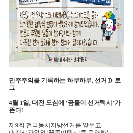
민주주의를 기록하는 하루하루, 선거 D-로
그
4
월
1
일
,
대전 도심에
‘
꿈돌이 선거택시
’
가
뜬다
!
제
9
회 전국동시지방선거를 앞두고
대전선관위와
'
꿈돌이택시
'
를 운영하는