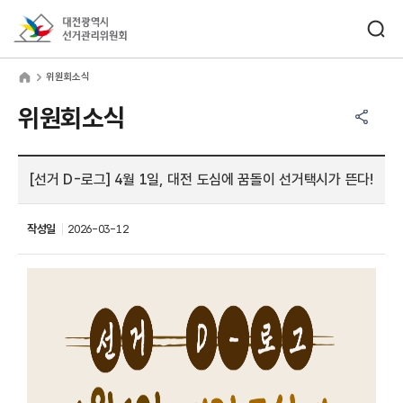
바로가기 메뉴
검색창 열기
대전광역시선거관리위원회
원회소식
home
위원회소식
공유하기 메뉴
열기
위원회소식
[선거 D-로그] 4월 1일, 대전 도심에 꿈돌이 선거택시가 뜬다!
작성일
2026-03-12