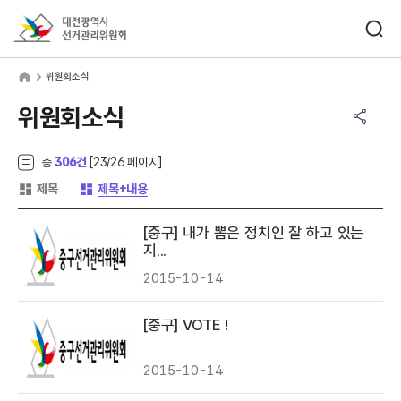
바로가기 메뉴
검색창 열기
대전광역시선거관리위원회
원회소식
home
위원회소식
공유하기 메뉴
열기
위원회소식
총
306건
[
23
/26 페이지]
게시글 목록 형태 -
게시글 목록 형태 -
제목
제목+내용
[중구] 내가 뽑은 정치인 잘 하고 있는
지...
2015-10-14
[중구] VOTE !
2015-10-14