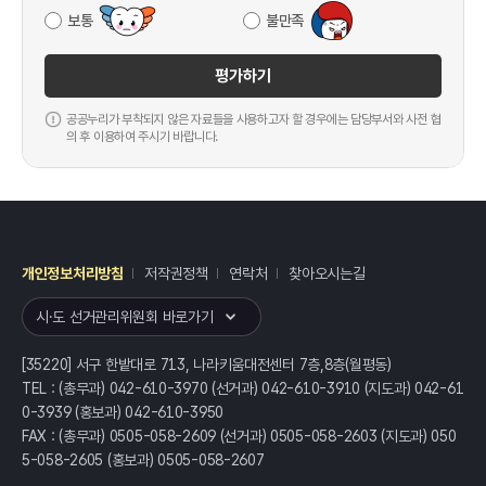
보통
불만족
평가하기
공공누리가 부착되지 않은 자료들을 사용하고자 할 경우에는 담당부서와 사전 협
의 후 이용하여 주시기 바랍니다.
개인정보처리방침
저작권정책
연락처
찾아오시는길
레이어
열기
시·도 선거관리위원회 바로가기
[35220] 서구 한밭대로 713, 나라키움대전센터 7층,8층(월평동)
TEL : (총무과) 042-610-3970 (선거과) 042-610-3910 (지도과) 042-61
0-3939 (홍보과) 042-610-3950
FAX : (총무과) 0505-058-2609 (선거과) 0505-058-2603 (지도과) 050
5-058-2605 (홍보과) 0505-058-2607